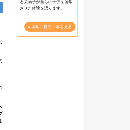
る栄陽子が自らの子供を留学
させた体験を語ります。
» 留学に役立つ本を見る
食
な
の
の
ス
プ
ま