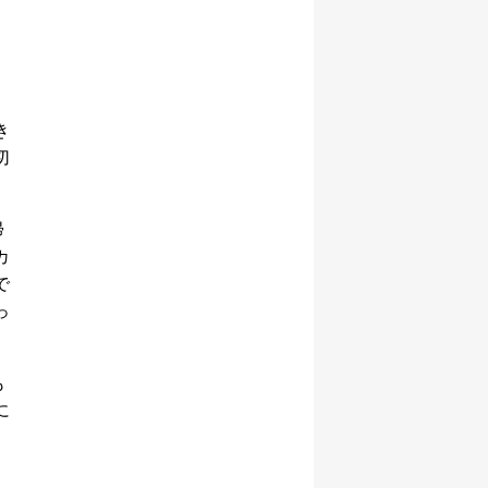
し
き
切
帰
カ
で
っ
も
に