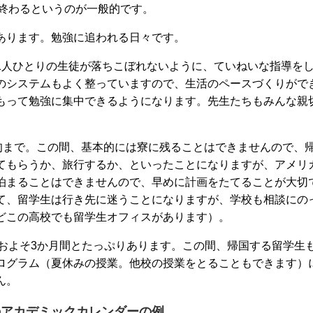
月に終わるというのが一般的です。
あります。勉強に追われる日々です。
1人ひとりの生徒が落ちこぼれないように、ていねいな指導を
のシステムもよく整っていますので、生活のペースづくりがで
もって勉強に集中できるようになります。先生たちもみんな親
上旬まで。この間、基本的には寮に残ることはできませんので、
てもらうか、旅行するか、といったことになりますが、アメリ
泊まることはできませんので、早めに計画をたてることが大切
て、留学生は行き先に迷うことになりますが、学校も相談にの
どこの高校でも留学生オフィスがあります）。
で、およそ3か月間とたっぷりあります。この間、帰国する留学生
ログラム（夏休みの授業。他校の授業をとることもできます）
ん。
のアカデミックカレンダーの例