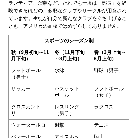
ランティア、演劇など、だれでも一度は「部長」を経
験できるほどの、多彩なクラブやサークルが用意され
ています。生徒が自分で新たなクラブを立ち上げるこ
とも、アメリカの高校ではめずらしくありません。
スポーツのシーズン制
秋（9月初旬～11
冬（11月下旬
春（3月上旬～
月下旬）
～3月上旬）
6月上旬）
フットボール
水泳
野球（男子）
（男子）
サッカー
バスケット
ソフトボール
ボール
（女子）
クロスカント
レスリング
ラクロス
リー
（男子）
ウォーターポロ
射撃
テニス
バレーボール
アイスホッ
陸上