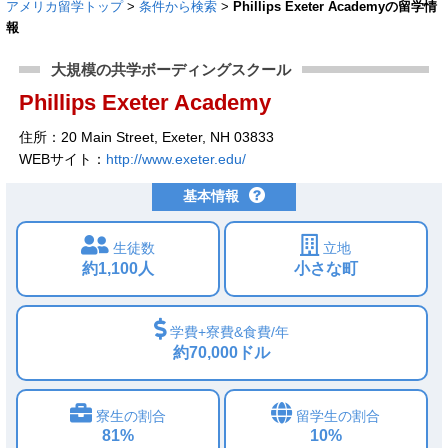
アメリカ留学トップ
>
条件から検索
>
Phillips Exeter Academyの留学情
報
大規模の共学ボーディングスクール
Phillips Exeter Academy
住所：20 Main Street, Exeter, NH 03833
WEBサイト：
http://www.exeter.edu/
基本情報
生徒数
立地
約1,100人
小さな町
学費+寮費&食費/年
約70,000ドル
寮生の割合
留学生の割合
81%
10%