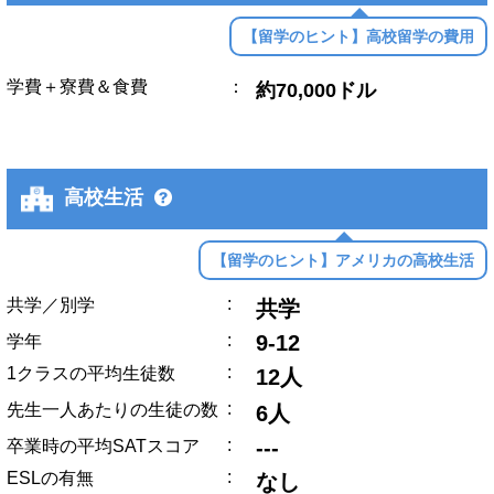
【留学のヒント】高校留学の費用
学費＋寮費＆食費
：
約70,000ドル
高校生活
【留学のヒント】アメリカの高校生活
:
共学／別学
共学
:
9-12
学年
:
1クラスの平均生徒数
12人
:
先生一人あたりの生徒の数
6人
:
---
卒業時の平均SATスコア
:
ESLの有無
なし