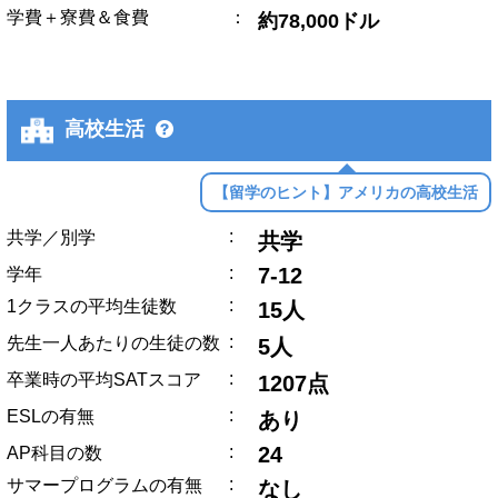
学費＋寮費＆食費
：
約78,000ドル
高校生活
【留学のヒント】アメリカの高校生活
:
共学／別学
共学
:
7-12
学年
:
1クラスの平均生徒数
15人
:
先生一人あたりの生徒の数
5人
:
卒業時の平均SATスコア
1207点
:
ESLの有無
あり
:
24
AP科目の数
:
サマープログラムの有無
なし