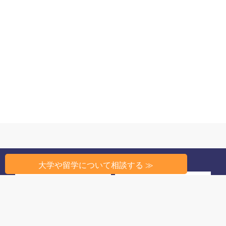
大学や留学について相談する ≫
州から探す
条件から探す
高校教育のしくみ
高校生活
留学相談
このサイトについて