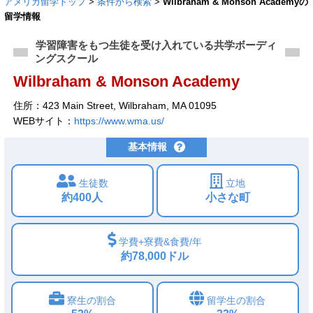
アメリカ留学トップ
>
条件から検索
>
Wilbraham & Monson Academyの
留学情報
学習障害をもつ生徒を受け入れている共学ボーディ
ングスクール
Wilbraham & Monson Academy
住所：423 Main Street, Wilbraham, MA 01095
WEBサイト：
https://www.wma.us/
基本情報
生徒数
立地
約400人
小さな町
学費+寮費&食費/年
約78,000ドル
寮生の割合
留学生の割合