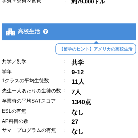
学費＋寮費＆食費
：
約79,000ドル
高校生活
【留学のヒント】アメリカの高校生活
:
共学／別学
共学
:
9-12
学年
:
1クラスの平均生徒数
11人
:
先生一人あたりの生徒の数
7人
:
卒業時の平均SATスコア
1340点
:
ESLの有無
なし
:
27
AP科目の数
:
サマープログラムの有無
なし