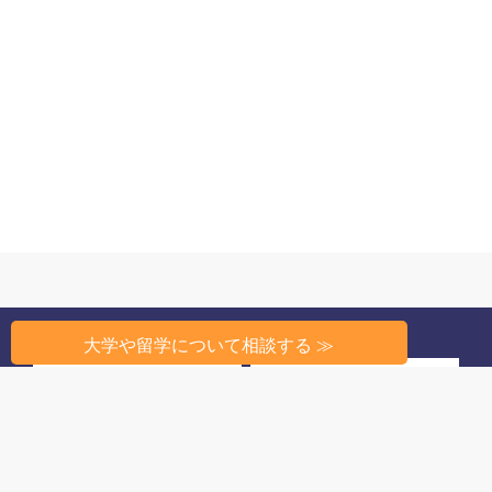
大学や留学について相談する ≫
州から探す
条件から探す
高校教育のしくみ
高校生活
留学相談
このサイトについて