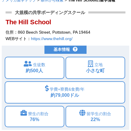
アメリカ留学トップ
>
条件から検索
>
The Hill Schoolの留学情報
大規模の共学ボーディングスクール
The Hill School
住所：860 Beech Street, Pottstown, PA 19464
WEBサイト：
https://www.thehill.org/
基本情報
生徒数
立地
約500人
小さな町
学費+寮費&食費/年
約79,000ドル
寮生の割合
留学生の割合
76%
22%