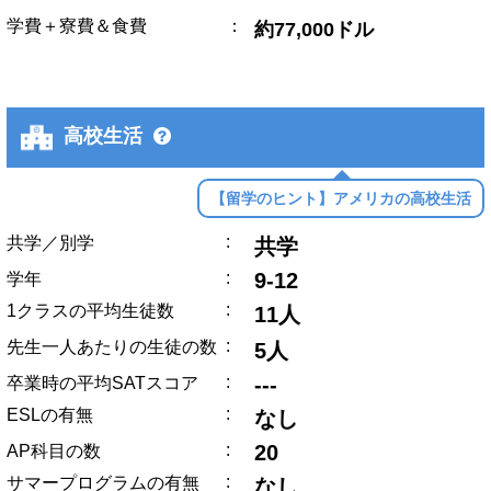
学費＋寮費＆食費
：
約77,000ドル
高校生活
【留学のヒント】アメリカの高校生活
:
共学／別学
共学
:
9-12
学年
:
1クラスの平均生徒数
11人
:
先生一人あたりの生徒の数
5人
:
---
卒業時の平均SATスコア
:
ESLの有無
なし
:
20
AP科目の数
:
サマープログラムの有無
なし