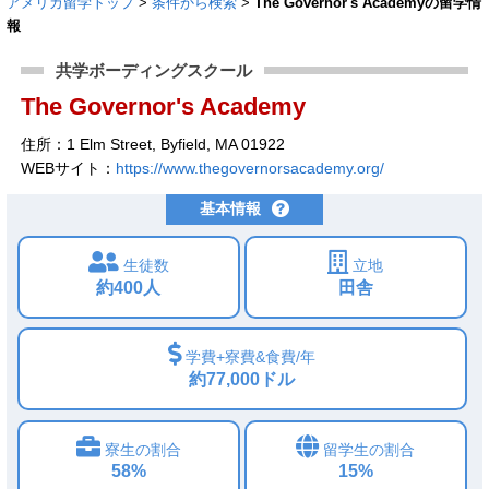
アメリカ留学トップ
>
条件から検索
>
The Governor's Academyの留学情
報
共学ボーディングスクール
The Governor's Academy
住所：1 Elm Street, Byfield, MA 01922
WEBサイト：
https://www.thegovernorsacademy.org/
基本情報
生徒数
立地
約400人
田舎
学費+寮費&食費/年
約77,000ドル
寮生の割合
留学生の割合
58%
15%