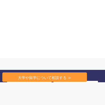
大学や留学について相談する ≫
州から探す
条件から探す
高校教育のしくみ
高校生活
留学相談
このサイトについて