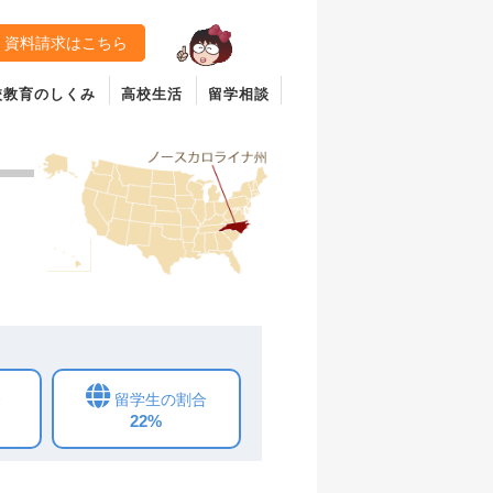
資料請求はこちら
校教育のしくみ
高校生活
留学相談
合
留学生の割合
22%