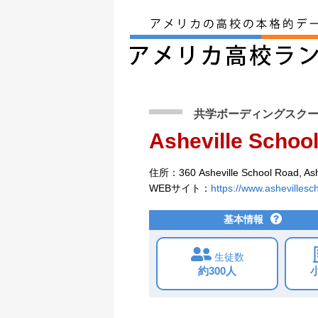
アメリカ留学トップ
>
条件から検索
>
Ashevi
共学ボーディングスク
Asheville Schoo
住所：360 Asheville School Road, Ash
WEBサイト：
https://www.ashevillesc
基本情報
生徒数
約300人