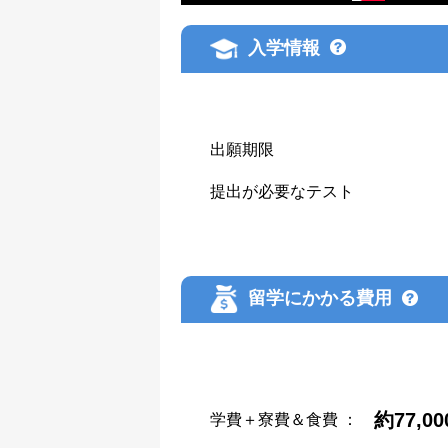
入学情報
出願期限
提出が必要なテスト
留学にかかる費用
約77,0
学費＋寮費＆食費
：