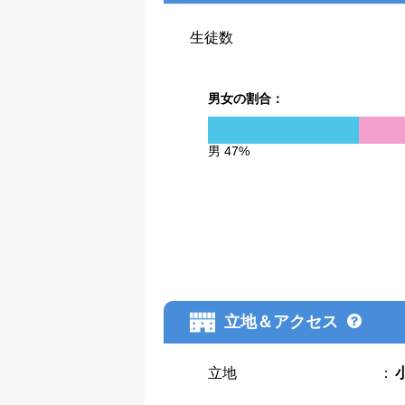
生徒数
男女の割合：
男 47%
立地＆アクセス
立地
：