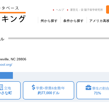
ヘルプ
運営元：栄 陽子留学研究所
州から探す
条件から探す
アメリカ高
lle Schoolの留学情報
ール
l
eville, NC 28806
hool.org/
立地
学費+寮費&食費/年
寮生の割
小さな町
約77,000ドル
71%