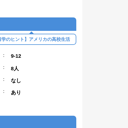
留学のヒント】アメリカの高校生活
:
9-12
:
8人
:
なし
:
あり