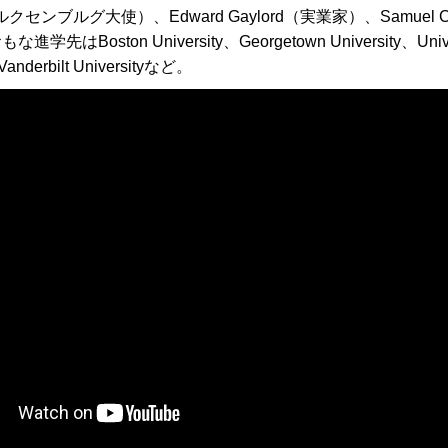
クセンブルグ大使）、Edward Gaylord（実業家）、Samuel Curt
ton University、Georgetown University、Universit
y、Vanderbilt Universityなど。