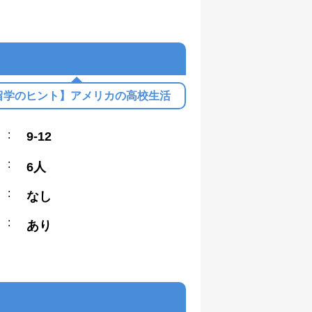
留学のヒント】アメリカの高校生活
:
9-12
:
6人
:
なし
:
あり