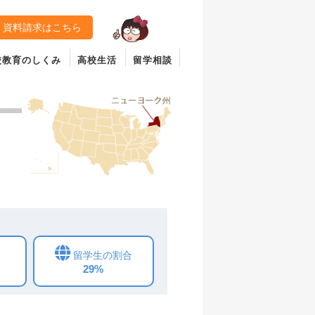
資料請求はこちら
校教育のしくみ
高校生活
留学相談
合
留学生の割合
29%