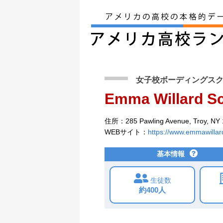
アメリカ留学トップ
>
条件から検索
>
Emma W
女子校ボーディングス
Emma Willard S
住所：285 Pawling Avenue, Troy, NY
WEBサイト：
https://www.emmawillar
基本情報
生徒数
約400人