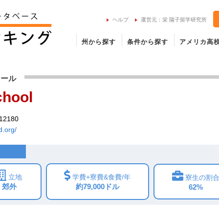
ヘルプ
運営元：栄 陽子留学研究所
州から探す
条件から探す
アメリカ高
illard Schoolの留学情報
クール
chool
 12180
d.org/
立地
学費+寮費&食費/年
寮生の割
郊外
約79,000ドル
62%