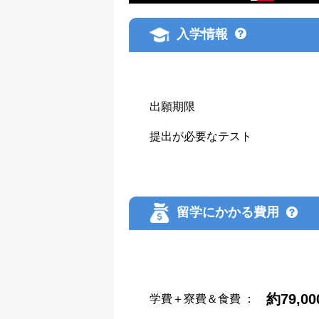
入学情報
出願期限
提出が必要なテスト
留学にかかる費用
約79,0
学費＋寮費＆食費
：