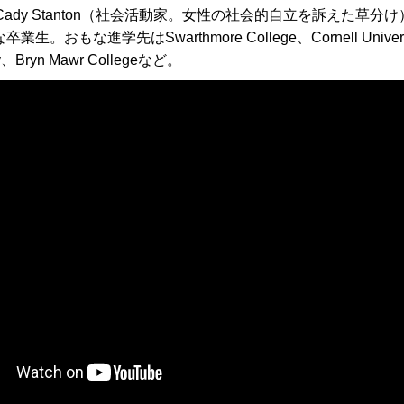
Cady Stanton（社会活動家。女性の社会的自立を訴えた草分け）、Ru
おもな進学先はSwarthmore College、Cornell University、
sity、Bryn Mawr Collegeなど。