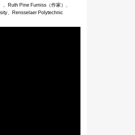
th Pine Furniss（作家）、
Rensselaer Polytechnic