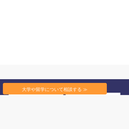
大学や留学について相談する ≫
州から探す
条件から探す
高校教育のしくみ
高校生活
留学相談
このサイトについて