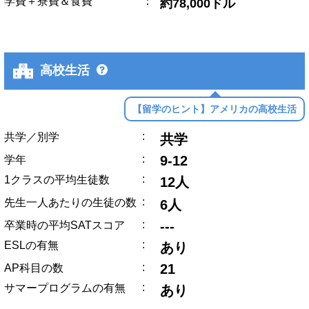
学費＋寮費＆食費
：
約78,000ドル
高校生活
【留学のヒント】アメリカの高校生活
:
共学／別学
共学
:
9-12
学年
:
1クラスの平均生徒数
12人
:
先生一人あたりの生徒の数
6人
:
---
卒業時の平均SATスコア
:
ESLの有無
あり
:
21
AP科目の数
:
サマープログラムの有無
あり