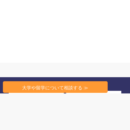
大学や留学について相談する ≫
州から探す
条件から探す
高校教育のしくみ
高校生活
留学相談
このサイトについて