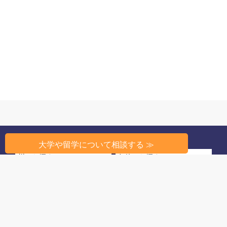
大学や留学について相談する ≫
州から探す
条件から探す
高校教育のしくみ
高校生活
留学相談
このサイトについて