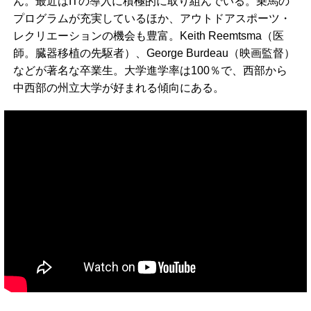
ん。最近はITの導入に積極的に取り組んでいる。乗馬の
プログラムが充実しているほか、アウトドアスポーツ・
レクリエーションの機会も豊富。Keith Reemtsma（医
師。臓器移植の先駆者）、George Burdeau（映画監督）
などが著名な卒業生。大学進学率は100％で、西部から
中西部の州立大学が好まれる傾向にある。