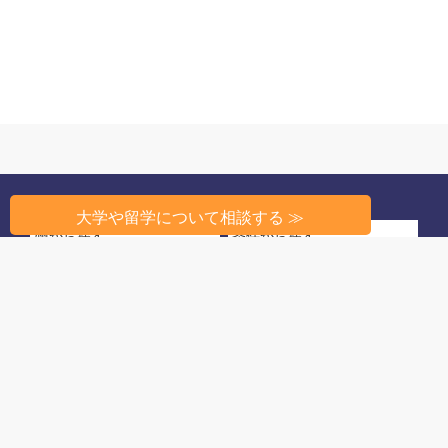
大学や留学について相談する ≫
州から探す
条件から探す
高校教育のしくみ
高校生活
留学相談
このサイトについて
© 2022 アメリカ高校ランキング
姉妹サイト：
アメリカ大学ランキング
運営元：栄 陽子留学研究所