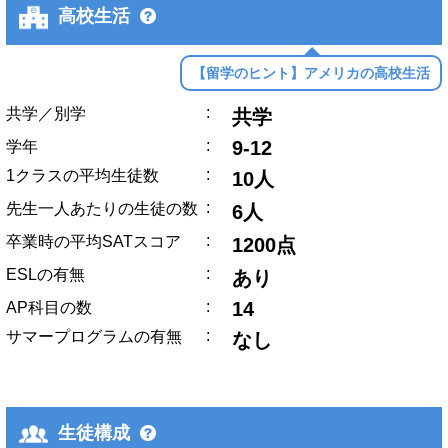
高校生活
【留学のヒント】アメリカの高校生活
:
共学／別学
共学
:
9-12
学年
:
1クラスの平均生徒数
10人
:
先生一人あたりの生徒の数
6人
:
卒業時の平均SATスコア
1200点
:
ESLの有無
あり
:
14
AP科目の数
:
サマープログラムの有無
なし
生徒構成