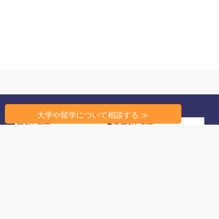
大学や留学について相談する ≫
州から探す
条件から探す
高校教育のしくみ
高校生活
留学相談
このサイトについて
© 2022 アメリカ高校ランキング
姉妹サイト：
アメリカ大学ランキング