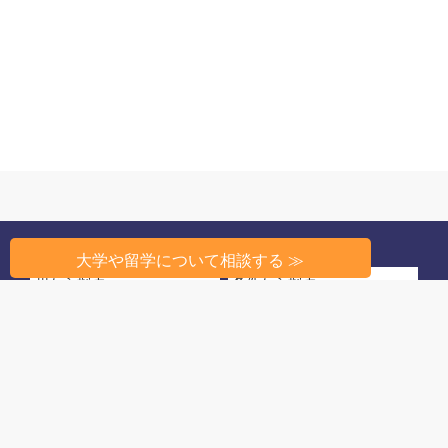
大学や留学について相談する ≫
州から探す
条件から探す
高校教育のしくみ
高校生活
留学相談
このサイトについて
© 2022 アメリカ高校ランキング