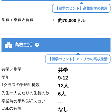
【留学のヒント】高校留学の費用
学費＋寮費＆食費
：
約70,000ドル
高校生活
【留学のヒント】アメリカの高校生活
:
共学／別学
共学
:
9-12
学年
:
1クラスの平均生徒数
12人
:
先生一人あたりの生徒の数
6人
:
---
卒業時の平均SATスコア
:
ESLの有無
なし