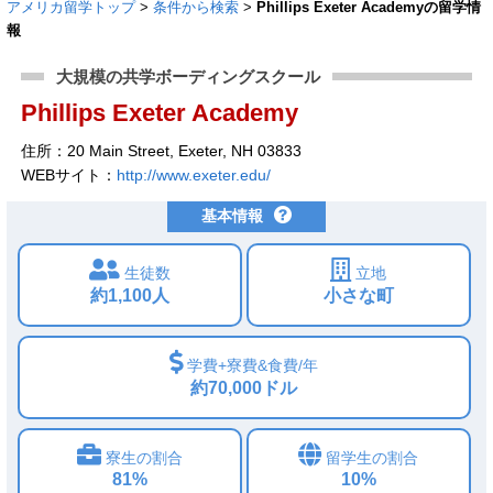
アメリカ留学トップ
>
条件から検索
>
Phillips Exeter Academyの留学情
報
大規模の共学ボーディングスクール
Phillips Exeter Academy
住所：20 Main Street, Exeter, NH 03833
WEBサイト：
http://www.exeter.edu/
基本情報
生徒数
立地
約1,100人
小さな町
学費+寮費&食費/年
約70,000ドル
寮生の割合
留学生の割合
81%
10%