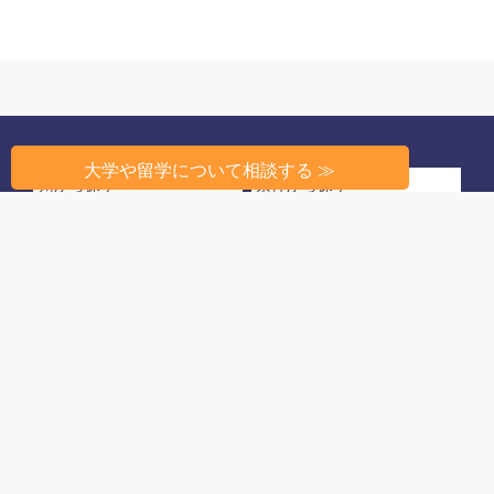
大学や留学について相談する ≫
州から探す
条件から探す
高校教育のしくみ
高校生活
留学相談
このサイトについて
© 2022 アメリカ高校ランキング
姉妹サイト：
アメリカ大学ランキング
運営元：栄 陽子留学研究所
(高校留学のご相談は
03-3224-0777
まで)