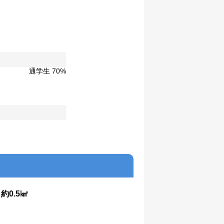
通学生 70%
：
約0.5㎢