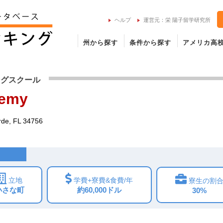
ヘルプ
運営元：栄 陽子留学研究所
州から探す
条件から探す
アメリカ高
rde Academyの留学情報
ングスクール
demy
de, FL 34756
立地
学費+寮費&食費/年
寮生の割
小さな町
約60,000ドル
30%