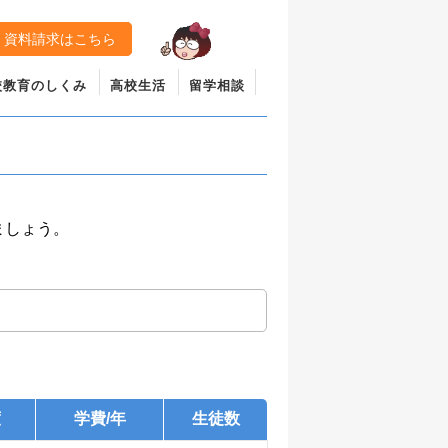
資料請求はこちら
校教育のしくみ
高校生活
留学相談
ましょう。
度
学費/年
生徒数