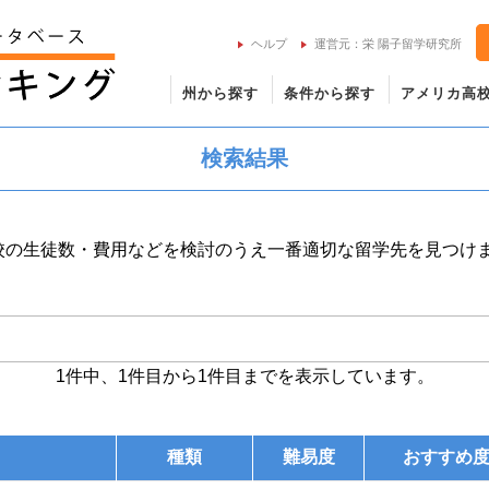
ヘルプ
運営元：栄 陽子留学研究所
州から探す
条件から探す
アメリカ高
検索結果
校の生徒数・費用などを検討のうえ一番適切な留学先を見つけ
1件中、1件目から1件目までを表示しています。
種類
難易度
おすすめ