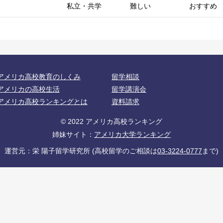
私立・共学
難しい
おすすめ
アメリカ高校教育のしくみ
留学相談
アメリカの高校生活
留学講演会
アメリカ高校ランキングとは
資料請求
© 2022 アメリカ高校ランキング
姉妹サイト：
アメリカ大学ランキング
運営元：栄 陽子留学研究所
(高校留学のご相談は
03-3224-0777
まで)